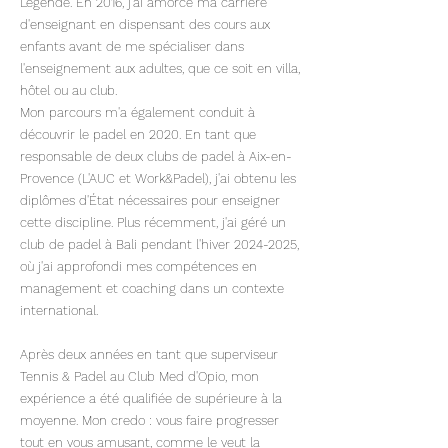
Légende. En 2016, j'ai amorcé ma carrière
d'enseignant en dispensant des cours aux
enfants avant de me spécialiser dans
l'enseignement aux adultes, que ce soit en villa,
hôtel ou au club.
Mon parcours m'a également conduit à
découvrir le padel en 2020. En tant que
responsable de deux clubs de padel à Aix-en-
Provence (L'AUC et Work&Padel), j'ai obtenu les
diplômes d'État nécessaires pour enseigner
cette discipline. Plus récemment, j'ai géré un
club de padel à Bali pendant l'hiver
2024-2025
,
où j'ai approfondi mes compétences en
management et coaching dans un contexte
international.
Après deux années en tant que superviseur
Tennis & Padel au Club Med d'Opio, mon
expérience a été qualifiée de supérieure à la
moyenne. Mon credo : vous faire progresser
tout en vous amusant, comme le veut la