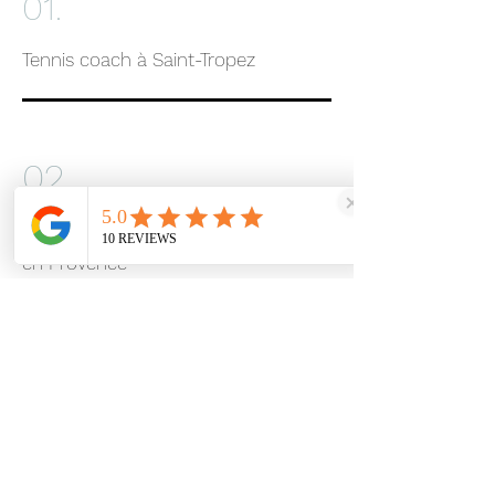
01.
Tennis coach à Saint-Tropez
02.
Tennis & Padel directeur sportif à Aix
en Provence
03.
Manageur club med Tennis et Padel