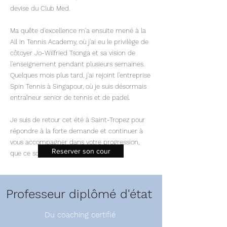
devise du Club Med.
Ma quête d'excellence m'a ensuite mené à la
All In Tennis Academy, où j'ai eu le privilège de
côtoyer Jo-Wilfried Tsonga et sa vision de
l'enseignement pendant plusieurs semaines.
Quelques mois plus tard, j'ai rejoint l'entreprise
Spin Tennis à Singapour, où je suis désormais
entraîneur senior de tennis et de padel.
Je suis de retour cet été à Saint-Tropez pour
répondre à la forte demande et continuer à
vous accompagner dans votre progression,
Reserver son cour
que ce soit en tennis ou en padel.
Professeur diplômé d'état
Du coaching certifié